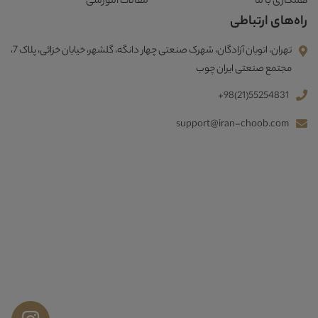
همکاری با ما
مقالات آموزشی
راه‌های ارتباطی
تهران، اتوبان آزادگان، شهرک صنعتی چهار دانگه، گلشهر، خیابان خزائی، پلاک 7،
مجتمع صنعتی ایران چوب
+98(21)55254831
support@iran-choob.com