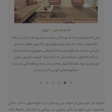
خانم قاسمی - تهران
مبل تختخوابشو جاذبه رو داخل سایت دیده بودم.در اصل اینکه
اول
ه
تختخواب بشه یا نه زیاد برام مهم نبود اما چون ظاهر ساده و
گذ
ه
شیکی داشت به نظرم خریدم.البته وقتی مهمون داشته باشم
گرف
ی
اینکه تختخواب میشه خیلی به کارم میاد.کیفیت کارتون خیلی
زی
م
خوب و زیبا بود.هماکارانتون هم بسیار بنده رو راهنمایی کردند و
مشاوره های خوبی دادند.تشکر
امروزه میز تلویزیون از مهم ترین وسایل در دکوراسیون داخلی منازل
محسوب می شود و تاثیر بسزایی در زیبایی و چیدمان محیط دارد.