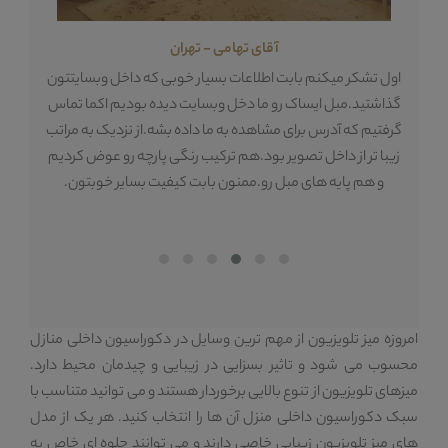
آقای تهامی - تهران
ه
اول تشکر میکنم بابت اطلاعات بسیار خوبی که داخل وبسایتتون
تع
گذاشتید.مبل ایساک رو ما دخل وبسایت دیده بودیم اکما تماس
م
گرفتیم که آدرس برای مشاهده به ما داده بشه.از نزدیک به مراتب
دا
زیبا تر از داخل تصویر بود.هم ترکیب رنگی پارچه رو عوض کردیم
 و
و هم پایه های مبل رو.ممنون بابت کیفیت بسایر خوبتون.
هس
امروزه میز تلویزیون از مهم ترین وسایل در دکوراسیون داخلی منازل
محسوب می شود و تاثیر بسزایی در زیبایی و چیدمان محیط دارد.
میزهای تلویزیون از تنوع بالایی برخوردار هستند و می توانید متناسب با
سبک دکوراسیون داخلی منزل آن ها را انتخاب کنید. هر یک از مدل
های میز تلویزیون زیبایی خاصی دارند و می توانند جلوه ای خاص به