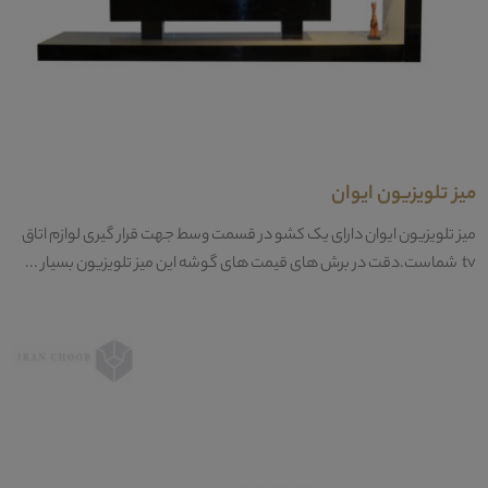
میز تلویزیون ایوان
میز تلویزیون ایوان دارای یک کشو در قسمت وسط جهت قرار گیری لوازم اتاق
tv شماست.دقت در برش های قیمت های گوشه این میز تلویزیون بسیار ...