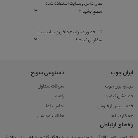
های داخل وبسایت استفاده شده
مطلع بشیم ؟
10 .
چطور میتوانیم داخل وبسایت ثبت
سفارش کنیم ؟
ایران چوب
دسترسی سریع
درباره ایران چوب
سوالات متداول
خط مشی کیفیت
راهنما
خدمات پس از فروش
تماس با ما
همکاری با ما
مقالات آموزشی
راه‌های ارتباطی
تهران، اتوبان آزادگان، شهرک صنعتی چهار دانگه، گلشهر، خیابان خزائی، پلاک 7،