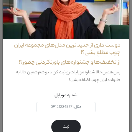
کلاسیک
مدرن
فیلتر براساس مواد اولیه
چوب
دوست داری از جدید ترین مدل‌های مجموعه ایران
چوب مطلع بشی؟!
ام دی اف
از تخفیف‌ها و جشنواره‌های باورنکردنی چطور؟!
ملامینه
پس همین حالا شماره موبایلت رو ثبت کن تا تو هم همین حالا به
سایر
خانواده ایران چوب اضافه بشی !
فیلتر نتایج
شماره موبایل
ثبت