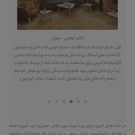
آقای تهامی - تهران
ه
اول تشکر میکنم بابت اطلاعات بسیار خوبی که داخل وبسایتتون
تع
گذاشتید.مبل ایساک رو ما دخل وبسایت دیده بودیم اکما تماس
م
گرفتیم که آدرس برای مشاهده به ما داده بشه.از نزدیک به مراتب
دا
زیبا تر از داخل تصویر بود.هم ترکیب رنگی پارچه رو عوض کردیم
 و
و هم پایه های مبل رو.ممنون بابت کیفیت بسایر خوبتون.
هس
در خانه های امروز دیزاین و دکوراسیون نقش موثری دارد. امروزه همه
ی طراحان دکوراسیون داخلی سعی بر این دارند که تمام اجزای مختلف