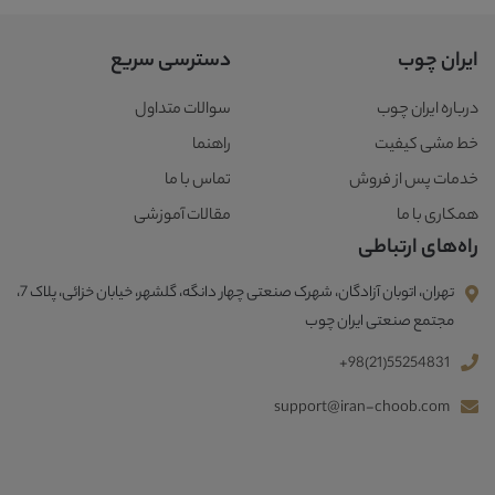
ایران چوب
دسترسی سریع
درباره ایران چوب
سوالات متداول
خط مشی کیفیت
راهنما
خدمات پس از فروش
تماس با ما
همکاری با ما
مقالات آموزشی
راه‌های ارتباطی
تهران، اتوبان آزادگان، شهرک صنعتی چهار دانگه، گلشهر، خیابان خزائی، پلاک 7،
مجتمع صنعتی ایران چوب
+98(21)55254831
support@iran-choob.com