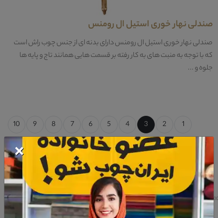
صندلی نهار خوری استیل ال رومنس
صندلی نهار خوری استیل ال رومنس دارای بدنه ای از جنس چوب راش است
که با توجه به منبت های به کار رفته بر قسمت هایی همانند تاج و پایه ها
جلوه و ...
10
9
8
7
6
5
4
3
2
1
×
فیلتر براساس قیمت
1,000,000
40,000,000
0
12,500,000
25,000,000
37,500,000
50,000,00
فیلتر براساس طراحی