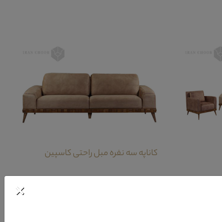
کاناپه سه نفره مبل راحتی کاسپین
×