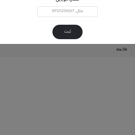
خير
آب + کف (حتي شامپو فرش )
ثبت
12 ماه
36 ماه