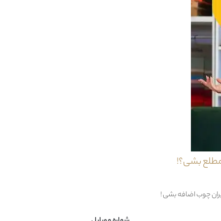
ا مشابه کاناپه بزرگ آن می باشد با این تفاوت که دارای ابعاد به نسبت کوچکتری است.
اسفنج + ويسکوز + نوار کش + لايکو + متقال
100% چوب : روس + تبريزي
چوب راش
ايران
مطلع بشی؟!
مدرن
یران چوب اضافه بشی !
1 قطعه : 1 عدد کاناپه 2 نفره
2 نفر (حداقل)
شماره موبایل