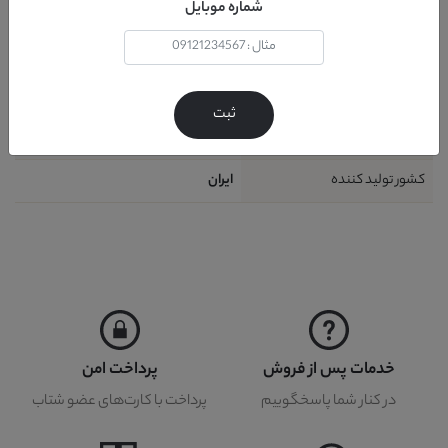
شماره موبایل
نحوه شست و شو
دستمال مرطوب
گارانتی
24 ماه
خدمات پس از فروش
36 ماه
ثبت
ظرفیت خواب
يک نفر
کشور تولید کننده
ايران
خدمات پس از فروش
پرداخت امن
در کنار شما پاسخگوییم
پرداخت با کارت‌های عضو شتاب