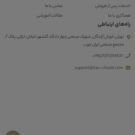
خدمات پس از فروش
تماس با ما
همکاری با ما
مقالات آموزشی
راه‌های ارتباطی
تهران، اتوبان آزادگان، شهرک صنعتی چهار دانگه، گلشهر، خیابان خزائی، پلاک 7،
مجتمع صنعتی ایران چوب
+98(21)55254831
support@iran-choob.com