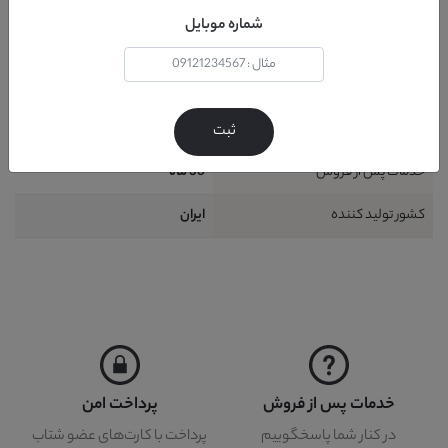
شامل
1 قطعه : 1 عدد کمد
شماره موبایل
نیاز به نصب
خير
نحوه شست و شو
دستمال مرطوب
گارانتی
24 ماه
ثبت
خدمات پس از فروش
36 ماه
کشور تولید کننده
ايران
خدمات پس از فروش
پرداخت امن
در کنار شما پاسخگوییم
پرداخت با کارت‌های عضو شتاب