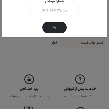
نحوه شست و شو
دستمال مرطوب
شماره موبایل
گارانتی
24 ماه
خدمات پس از فروش
36 ماه
ثبت
ظرفیت خواب
دو نفر
کشور تولید کننده
ايران
خدمات پس از فروش
پرداخت امن
در کنار شما پاسخگوییم
پرداخت با کارت‌های عضو شتاب