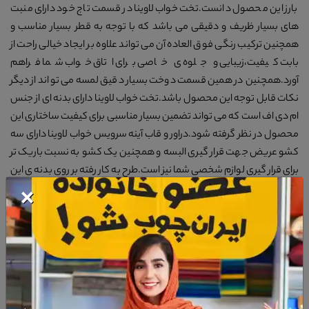
بارز این محصول دانست.تخت خواب لاوینا در قسمت تاج خود دارای منبت
های بسیار ظریف و دقیقی می باشد که با توجه به قطر بسیار مناسب و
همچنین ترکیب رنگی فوق العاده آن می تواند علاوه بر ایجاد خیالی راحت از
بابت کیفیت،زیبایی و جلوه ی خاصی برای اتاق خواب شما فراهم
آورد.همچنین در همین قسمت دوخت بسیار دقیق لمسه می تواند از دیگر
نکات قابل توجه این محصول باشد.تخت خواب لاوینا دارای بدنه ای از جنس
ام دی اف است که می تواند تضمین بسیار مناسبی برای کیفیت ساختاری این
محصول در نظر گرفته شود.دراور و قاب آینه سرویس خواب لاوینا دارای سه
کشو عریض جهت قرار گیری البسه و همچنین یک کشو به نسبت باریک تر
برای قرار گیری لوازم شخصی شما نیز است.طرح به کار رفته بر روی بدنه ی این
×
دراور و قاب آینه سرویس خواب از دیگر نکاتی است که آن را از مابقی
محصولات هم دسته خود متمایز ساخته.منبت های به کار رفته بر روی قاب
آینه سرویس خواب لاوینا که توام شده است با ابعاد بسیار مناسب این
قابلیت را برای شما فراهم می آورد تا از این محصول در قسمت های مختلف
اتاق خواب و یا دیگر بخش های منزل بهره برید.پاتختی سرویس خواب لاوینا
از نظر تلفیق رنگی و همچنین ساختار مهندسی کاملا مشابه مابقی اجزا این
سرویس خواب است.این پاتختی دارای یک کشو با عمق بسیار مناسب است