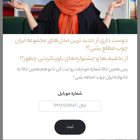
که توسط ریل های سه زمانه به بدنه ی اصلی این محصول متصل
گردیده.پایه های از جنس پلاستیک فشرده پاتختی سرویس خواب لاوینا این
قابلیت را فراهم می آورد تا اشیا باوزن بالا را با خیالی راحت بر روی این محصول
قرار دهید.
دوست داری از جدید ترین مدل‌های مجموعه ایران
چوب مطلع بشی؟!
ویژگی‌های سرویس خواب لاوینا
از تخفیف‌ها و جشنواره‌های باورنکردنی چطور؟!
مواد سازنده
ام دي اف
پس همین حالا شماره موبایلت رو ثبت کن تا تو هم همین حالا به
خانواده ایران چوب اضافه بشی !
کشور تولید
ايران
کننده پایه
شماره موبایل
طراحی
مدرن-کلاسيک
شامل
5 قطعه : 1 عدد تخت خواب + 1 عدد دراور و قاب آينه + 2 عدد
پاتختي + 1 عدد صندلي سرويس خواب
ثبت
نیاز به نصب
: بله