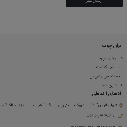
ارسال نظر
ایران چوب
درباره ایران چوب
خط مشی کیفیت
خدمات پس از فروش
همکاری با ما
راه‌های ارتباطی
تهران، اتوبان آزادگان، شهرک صنعتی چهار دانگه، گلشهر، خیابان خزائی، پلاک 7، مجتمع صنعتی ایران چوب
+98(21)55254831