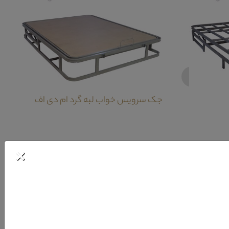
‹
جک سرویس خواب لبه گرد ام دی اف
×
ویرا از جمله قسمت های بسیار زیبا این محصول به شمار می آید.تعبیه دو طبقه