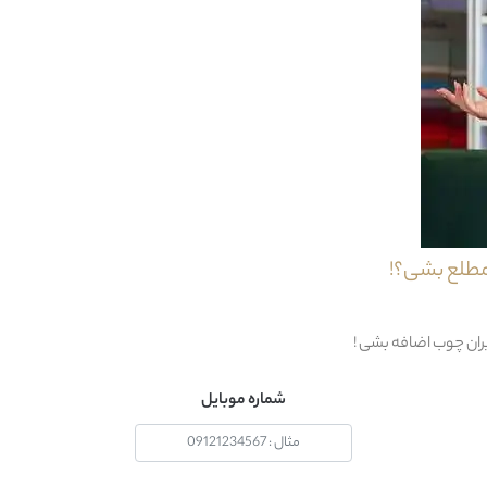
ام دي اف + ملامينه
ايران
مدرن
1 قطعه : 1 عدد دراور و قاب آينه
مطلع بشی؟!
خير
یران چوب اضافه بشی !
دستمال مرطوب
شماره موبایل
24 ماه
36 ماه