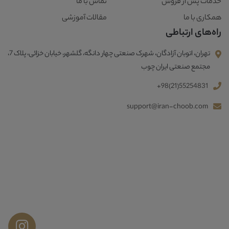
خدمات پس از فروش
تماس با ما
همکاری با ما
مقالات آموزشی
راه‌های ارتباطی
تهران، اتوبان آزادگان، شهرک صنعتی چهار دانگه، گلشهر، خیابان خزائی، پلاک 7،
مجتمع صنعتی ایران چوب
+98(21)55254831
support@iran-choob.com