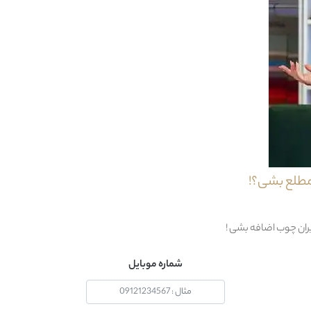
ام دي اف + ملامينه
ايران
مدرن
1 قطعه : 1 عدد کمد
مطلع بشی؟!
خير
دستمال مرطوب
یران چوب اضافه بشی !
24 ماه
شماره موبایل
36 ماه
ايران