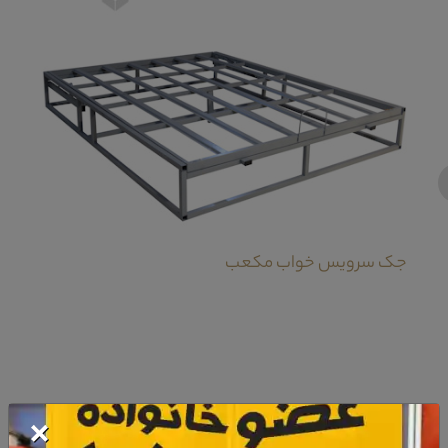
‹
جک سرویس خواب مکعب
×
معرفی کمد سرویس خواب طاووس