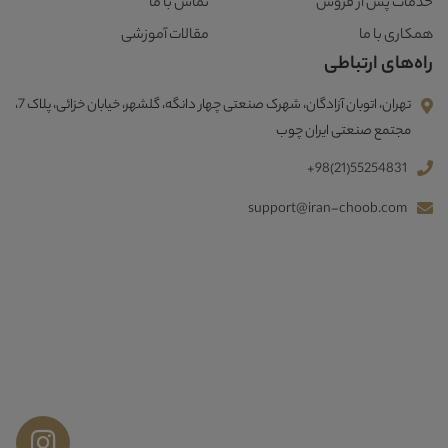
خدمات پس از فروش
تماس با ما
همکاری با ما
مقالات آموزشی
راه‌های ارتباطی
تهران، اتوبان آزادگان، شهرک صنعتی چهار دانگه، گلشهر، خیابان خزائی، پلاک 7،
مجتمع صنعتی ایران چوب
+98(21)55254831
support@iran-choob.com