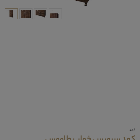
کمد
کمد سرویس خواب طاووس