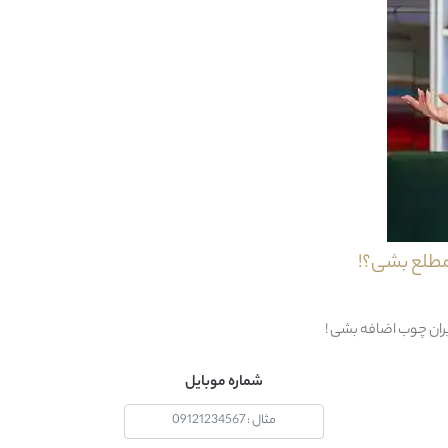
ام دي اف + ملامينه
ايران
مدرن
1 قطعه : 1 عدد کمد
مطلع بشی؟!
: بله
دستمال مرطوب
یران چوب اضافه بشی !
24 ماه
شماره موبایل
36 ماه
دو نفر