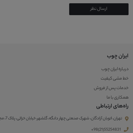
ارسال نظر
ایران چوب
درباره ایران چوب
خط مشی کیفیت
خدمات پس از فروش
همکاری با ما
راه‌های ارتباطی
تهران، اتوبان آزادگان، شهرک صنعتی چهار دانگه، گلشهر، خیابان خزائی، پلاک 7، مجتمع صنعتی ایران چوب
+98(21)55254831