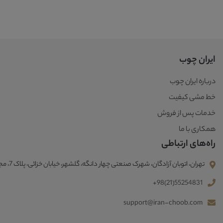
ایران چوب
درباره ایران چوب
خط مشی کیفیت
خدمات پس از فروش
همکاری با ما
راه‌های ارتباطی
تهران، اتوبان آزادگان، شهرک صنعتی چهار دانگه، گلشهر، خیابان خزائی، پلاک 7، مجتمع صنعتی ایران چوب
+98(21)55254831
support@iran-choob.com