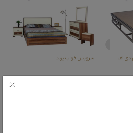
‹
 دی اف
سرویس خواب پرند
×