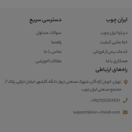
ایران چوب
دسترسی سریع
درباره ایران چوب
سوالات متداول
خط مشی کیفیت
راهنما
خدمات پس از فروش
تماس با ما
همکاری با ما
مقالات آموزشی
راه‌های ارتباطی
تهران، اتوبان آزادگان، شهرک صنعتی چهار دانگه، گلشهر، خیابان خزائی، پلاک 7،
مجتمع صنعتی ایران چوب
+98(21)55254831
support@iran-choob.com