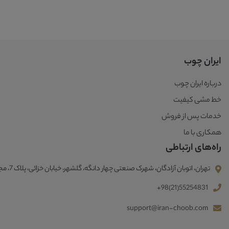
ایران چوب
درباره ایران چوب
خط مشی کیفیت
خدمات پس از فروش
همکاری با ما
راه‌های ارتباطی
تهران، اتوبان آزادگان، شهرک صنعتی چهار دانگه، گلشهر، خیابان خزائی، پلاک 7، مجتمع صنعتی ایران چوب
+98(21)55254831
support@iran-choob.com