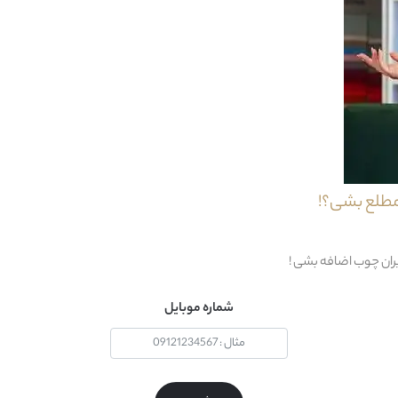
36 ماه
18 ماه
آب + کف (حتی شامپو فرش )
خیر
مطلع بشی؟!
1 قطعه : 1 عدد میز پاسیو
مدرن
یران چوب اضافه بشی !
ایران
شماره موبایل
100% فلز
فلز + شیلنگ UV