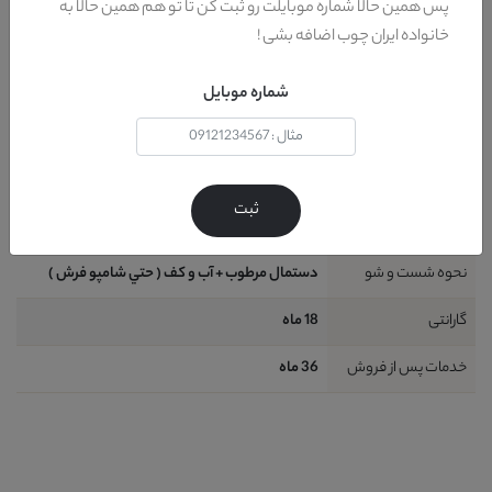
پس همین حالا شماره موبایلت رو ثبت کن تا تو هم همین حالا به
خانواده ایران چوب اضافه بشی !
کشور تولید کننده پایه
ايران
طراحی
کلاسيک
شماره موبایل
شامل
1 قطعه : 1 عددکاناپه تک نفره
ظرفیت نشیمن
1 نفر
ثبت
نیاز به نصب
خير
نحوه شست و شو
دستمال مرطوب + آب و کف ( حتي شامپو فرش )
گارانتی
18 ماه
خدمات پس از فروش
36 ماه