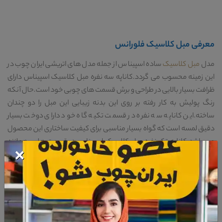
معرفی مبل کلاسیک فلورانس
مدل
مبل کلاسیک
ساده اسپیناس از جمله مدل های اتریشی ایران چوب در
این زمینه محسوب می گردد.کاناپه سه نفره مبل کلاسیک اسپیناس دارای
ظرافت بسیار بالایی در طراحی و برش قسمت های چوبی خود است.حال آنکه
رنگ پولیش به کار رفته بر روی این بدنه زیبایی این مبل را دو چندان
ساخته.این کاناپه سه نفره در قسمت تکیه گاه خود دارای دوخت بسیار
دقیق لمسه است که گواه بسیار مناسبی برای کیفیت ساختاری این محصول
می باشد.کاناپه تک نفره مبل کلاسیک اسپیناس در قسمت هایی همانند
×
بدنه ی خود کاملا مشابه کاناپه بزرگ آن است.طراحی تاج مانند قسمت بالایی
این
مبل کلاسیک
از جمله نکات بسیار زیبا آن به شمار می آید.استفاده از
بهترین مواد اولیه در ساخت قسمت هایی همانند نشیمن و تکیه گاه این
محصول باعث آسودگی هر چه راحت تر شما در استراحت های بلند مدت بر
روی این مبل می گردد.میز جلو مبل کلاسیک اسپیناس دارای بدنه ای از جنس
چوب راش است که می تواند تضمین بسیار مناسبی برای کیفیت ساختاری