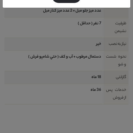
شامل
7 قطعه : 1 عدد کاناپه سه نفره + 4 عددکاناپه تک نفره + 1
عدد ميز جلو مبل + 2 عدد ميز کنار مبل
ظرفیت
7 نفر ( حداقل )
نشیمن
نیاز به نصب
خير
نحوه شست
دستمال مرطوب + آب و کف ( حتي شامپو فرش )
و شو
گارانتی
18 ماه
خدمات پس
36 ماه
از فروش