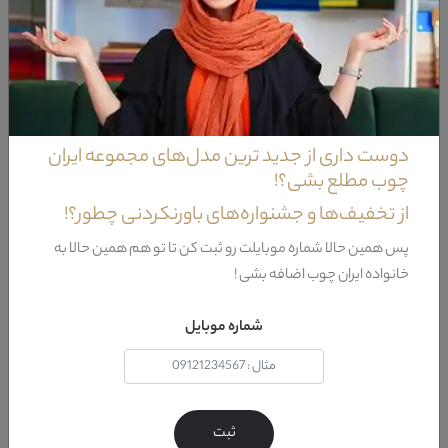
این محصول باشد.این میز جلو مبل دارای صفحه ای از جنس ترکیبی چوب و
شیشه است که ابزار های به کار رفته بر روی لبه ی این شیشه جلوه ی خاصی
نیز به آن افزوده است.میز کنار مبل و یا همان میز عسلی کلاسیک اسپیناس از
نظر طراحی و همچنین ساختار مهندسی کاملا مشابه میز جلو مبل آن است با
این تفاوت که دارای ابعاد به نسبت کوچکتری است.
دوست داری از جدید ترین مدل‌های مجموعه ایران
چوب مطلع بشی؟!
ویژگی‌های مبل کلاسیک فلورانس
از تخفیف‌ها و جشنواره‌های باورنکردنی چطور؟!
پس همین حالا شماره موبایلت رو ثبت کن تا تو هم همین حالا به
مواد سازنده
چوب راش + اسفنج + ويسکوز + متقال + نوار کش
خانواده ایران چوب اضافه بشی !
رنگ پایه
قهوه اي
شماره موبایل
کشور تولید
ايران
کننده پایه
طراحی
کلاسيک
ثبت