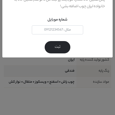
پس همین حالا شماره موبایلت رو ثبت کن تا تو هم همین حالا به
نحوه شست و شو
دستمال مرطوب + آب و کف ( حتی شامپو فرش )
خانواده ایران چوب اضافه بشی !
نیاز به نصب
خیر
شماره موبایل
ظرفیت نشیمن
1 نفر
شامل
1 قطعه : 1 عدد صندلی نهار خوری
ثبت
طراحی
استیل
کشور تولید کننده پایه
ایران
رنگ پایه
فندقی
مواد سازنده
چوب راش + اسفنج + ویسکوز + متقال + نوار کش