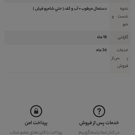
نحوه
دستمال مرطوب + آب و کف ( حتي شامپو فرش )
شست و
شو
گارانتی
18 ماه
خدمات
36 ماه
پس از
فروش
خدمات پس از فروش
پرداخت امن
در کنار شما پاسخگوییم
پرداخت با کارت‌های عضو شتاب