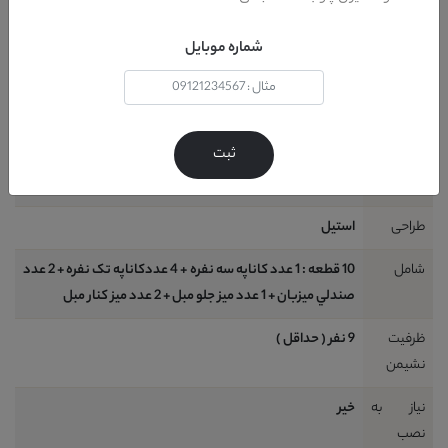
مواد
چوب راش + اسفنج + ويسکوز + متقال + نوار کش
سازنده
شماره موبایل
رنگ پایه
ورق طلا
کشور
ايران
ثبت
تولید
کننده پایه
طراحی
استيل
شامل
10 قطعه : 1 عدد کاناپه سه نفره + 4 عددکاناپه تک نفره + 2 عدد
صندلي ميزبان + 1 عدد ميز جلو مبل + 2 عدد ميز کنار مبل
ظرفیت
9 نفر ( حداقل )
نشیمن
نیاز به
خير
نصب