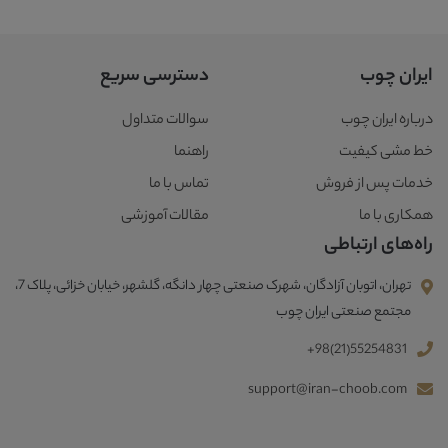
ایران چوب
دسترسی سریع
درباره ایران چوب
سوالات متداول
خط مشی کیفیت
راهنما
خدمات پس از فروش
تماس با ما
همکاری با ما
مقالات آموزشی
راه‌های ارتباطی
تهران، اتوبان آزادگان، شهرک صنعتی چهار دانگه، گلشهر، خیابان خزائی، پلاک 7،
مجتمع صنعتی ایران چوب
+98(21)55254831
support@iran-choob.com