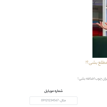
احظه نمایید تا به دقت در طراحی و همچنین زیبایی های آن پی ببرید.
36 ماه
12 ماه
مطلع بشی؟!
آب + کف (حتی شامپو فرش )
خیر
یران چوب اضافه بشی !
1 قطعه : 1 عدد بالشتک بزرگ
شماره موبایل
مدرن
چین