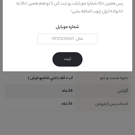
فریم
100% ام دي اف
پس همین حالا شماره موبایلت رو ثبت کن تا تو هم همین حالا به
خانواده ایران چوب اضافه بشی !
جنس پایه
متصل
کشور تولید کننده پایه
-
شماره موبایل
طراحی
مدرن
شامل
قطعه : 1 عدد ميز تلويزيون
ثبت
نیاز به نصب
: بله
نحوه شست و شو
آب + کف (حتي شامپو فرش )
گارانتی
24 ماه
خدمات پس از فروش
36 ماه