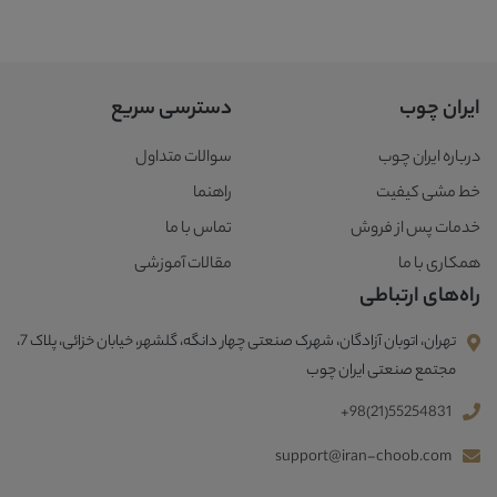
ایران چوب
دسترسی سریع
درباره ایران چوب
سوالات متداول
خط مشی کیفیت
راهنما
خدمات پس از فروش
تماس با ما
همکاری با ما
مقالات آموزشی
راه‌های ارتباطی
تهران، اتوبان آزادگان، شهرک صنعتی چهار دانگه، گلشهر، خیابان خزائی، پلاک 7،
مجتمع صنعتی ایران چوب
+98(21)55254831
support@iran-choob.com