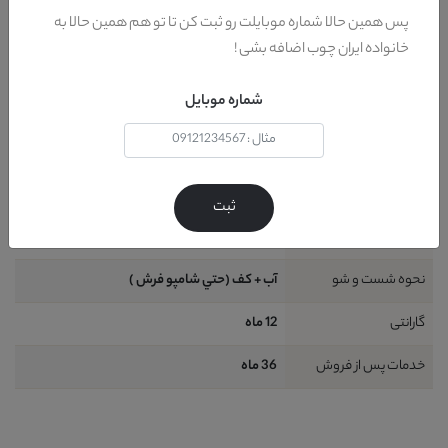
رنگ پایه
ماهگوني قهوه اي
پس همین حالا شماره موبایلت رو ثبت کن تا تو هم همین حالا به
خانواده ایران چوب اضافه بشی !
کشور تولید کننده پایه
ايران
شماره موبایل
طراحی
مدرن
شامل
1 قطعه :1 عدد کاناپه تک نفره
ظرفیت نشیمن
1 نفر (حداقل)
ثبت
نیاز به نصب
خير
نحوه شست و شو
آب + کف (حتي شامپو فرش )
گارانتی
12 ماه
خدمات پس از فروش
36 ماه