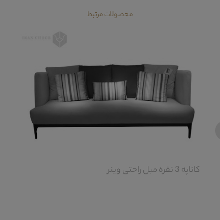
محصولات مرتبط
‹
کاناپه 3 نفره مبل راحتی وینر