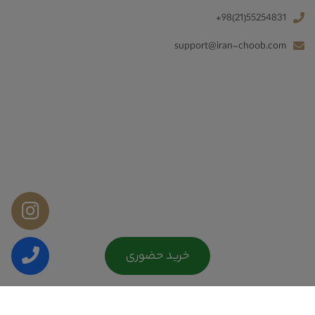
+98(21)55254831
support@iran-choob.com
خرید حضوری
Copyright © 2026 کليه حقوق اين سايت متعلق به ایران چوب می‌باشد.