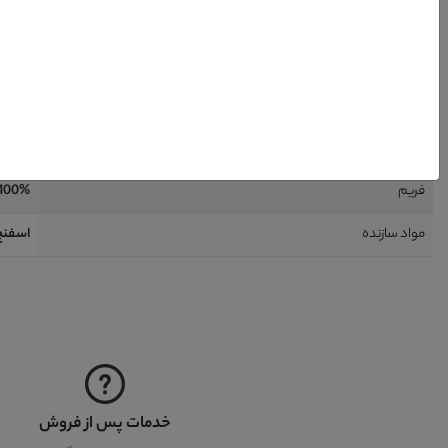
طراحی
مدرن
کشور تولید کننده پایه
ایران
رنگ پایه
سفید
جنس پایه
چوب ر
فریم
100% چوب - راش
مواد سازنده
اسفنج 
خدمات پس از فروش