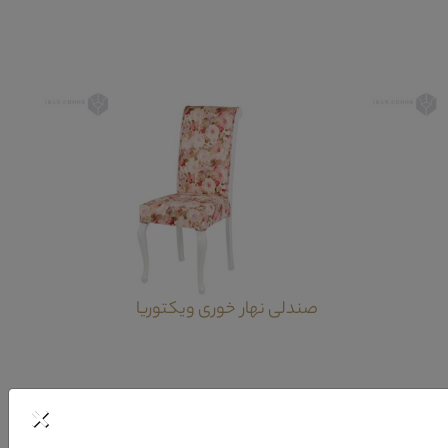
صندلی نهار خوری ویکتوریا
×