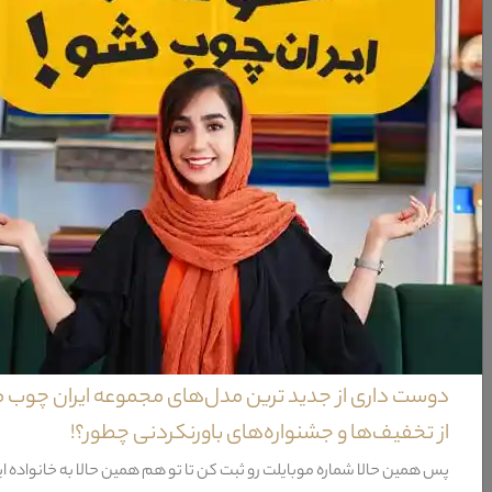
معرفی نهار خوری ویکتوریا گرد
​برای اولین نکته می توان به این عنوان اشاره داشت که ترکیب میز نهار خوری و صندلی نهار خوری همو
زیبایی های این ست نهار خوری نیز می باشد.دقت در برش ها و منبت های به کار رفته بر روی لبه ی این می
ویژگی‌های نهار خوری ویکتوریا گرد
خدمات پس از فروش
36 ماه
گارانتی
12 ماه
نحوه شست و شو
آب + 
نیاز به نصب
خیر
دوست داری از جدید ترین مدل‌های مجموعه ایران چوب 
ظرفیت نشیمن
4 نفر (حداقل)
از تخفیف‌ها و جشنواره‌های باورنکردنی چطور؟!
شامل
قطعه : 1 عدد میز نهار خوری + 4 عدد صند
پس همین حالا شماره موبایلت رو ثبت کن تا تو هم همین حالا به خانواده ا