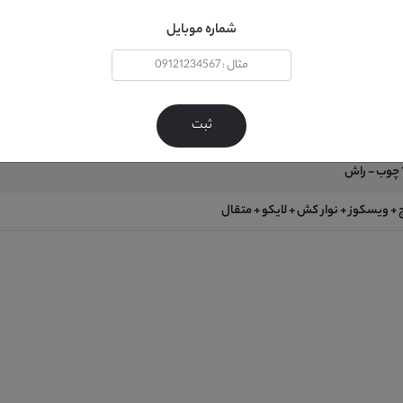
شماره موبایل
ثبت
اش
+ ویسکوز + نوار کش + لایکو + متقال