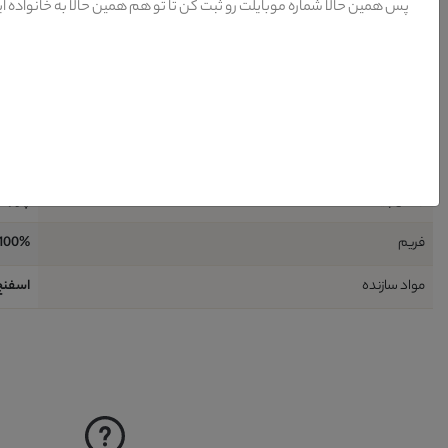
پس همین حالا شماره موبایلت رو ثبت کن تا تو هم همین حالا به خانواده ا
شامل
قطعه : 1 عدد میز نهار خوری + 6 عدد صند
طراحی
مدرن
کشور تولید کننده پایه
ایران
رنگ پایه
طلا ر
جنس پایه
چوب ر
فریم
100% چوب - راش
مواد سازنده
اسفنج 