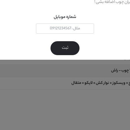
یران چوب اضافه بشی !
لی نهار خوری
شماره موبایل
نگ +سفید
ثبت
اش
+ ویسکوز + نوار کش + لایکو + متقال