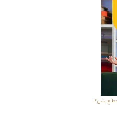
اره می تواند متفاوت باشد و این مسئله در مورد نهار خوری ویکتوریا نیز صادق است.این نهار خوری خوری ت
نهار خوری باعث می شود تا در طول سالیان سال شما به تغییر این میز احتیاجی نداشته باشد.صندلی نهار خو
ی بلند مدت و همچنین استفاده دراز مد
کف (حتی شامپو فرش )
مطلع بشی؟!