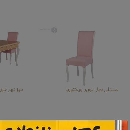
صندلی نهار خوری ویکتوریا
میز نهار خو