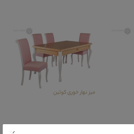
میز نهار خوری کوئین
×