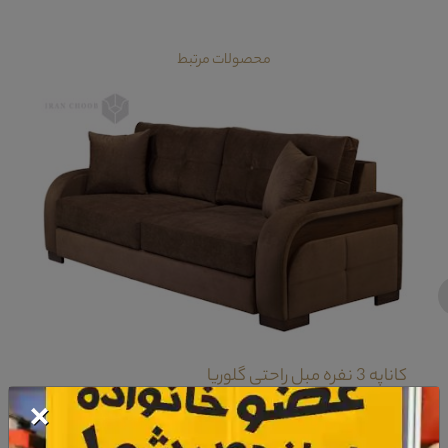
محصولات مرتبط
‹
کاناپه 3 نفره مبل راحتی گلوریا
×