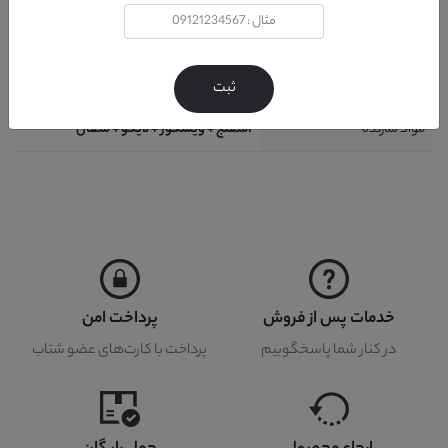
شامل
1 قطعه : 1 عدد بالشتک
طراحی
مدرن
کشور تولید کننده پارچه
ترکیه
ثبت
مواد سازنده
اسفنج + ویسکوز + لایکو + متقال
خدمات پس از فروش
پرداخت امن
در کنار شما پاسخگوییم
پرداخت با کارت‌های عضو شتاب