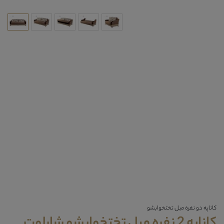
کاناپه دو نفره مبل تختخوابشو
کاناپه 2 نفره مبل تختخوابشو شارلوت