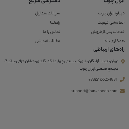
ایران چوب
دسترسی سریع
درباره ایران چوب
سوالات متداول
خط مشی کیفیت
راهنما
خدمات پس از فروش
تماس با ما
همکاری با ما
مقالات آموزشی
راه‌های ارتباطی
تهران، اتوبان آزادگان، شهرک صنعتی چهار دانگه، گلشهر، خیابان خزائی، پلاک 7،
مجتمع صنعتی ایران چوب
+98(21)55254831
support@iran-choob.com