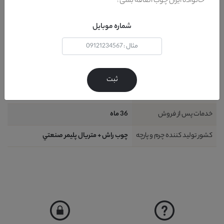
خانواده ایران چوب اضافه بشی !
شامل
1 قطعه : 1 عدد کاناپه 2 نفره
شماره موبایل
ظرفیت نشیمن
2 نفر (حداقل)
نیاز به نصب
خير
نحوه شست و شو
آب + کف (حتي شامپو فرش )
ثبت
گارانتی
12 ماه
خدمات پس از فروش
36 ماه
کشور تولید کننده چرم و پارچه
چوب راش + متريال پليمر صنعتي