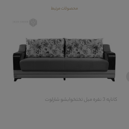
محصولات مرتبط
‹
کاناپه 3 نفره مبل تختخوابشو شارلوت