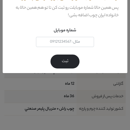
پس همین حالا شماره موبایلت رو ثبت کن تا تو هم همین حالا به
کشور تولید کننده پایه
ايران
خانواده ایران چوب اضافه بشی !
طراحی
مدرن
شماره موبایل
شامل
1 قطعه : 1 عدد کاناپه 3 نفره
ظرفیت نشیمن
3 نفر (حداقل)
نیاز به نصب
خير
ثبت
نحوه شست و شو
آب + کف (حتي شامپو فرش )
گارانتی
12 ماه
خدمات پس از فروش
36 ماه
کشور تولید کننده چرم و پارچه
چوب راش + متريال پليمر صنعتي