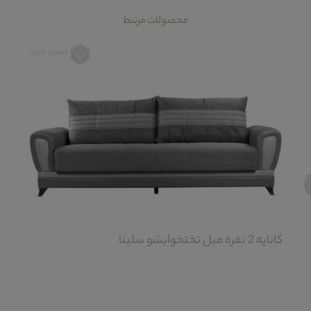
محصولات مرتبط
‹
کاناپه 2 نفره مبل تختخوابشو سلینا