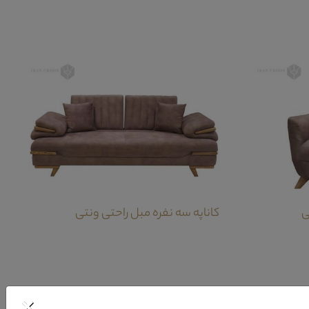
ی
کاناپه سه نفره مبل راحتی ونتی
×