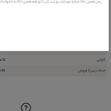
پس همین حالا شماره موبایلت رو ثبت کن تا تو هم همین حالا به خانواده ا
طراحی
مدر
شامل
4 قطعه : 2 عدد کاناپه 3 نفره + 2 عدد کاناپه تک نفره
ظرفیت نشیمن
8 نفر (حداقل)
نیاز به نصب
خير
نحوه شست و شو
آب +
گارانتی
12 ماه
خدمات پس از فروش
36 ماه