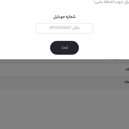
یران چوب اضافه بشی !
ن
شماره موبایل
ثبت
 کف (حتي شامپو فرش )