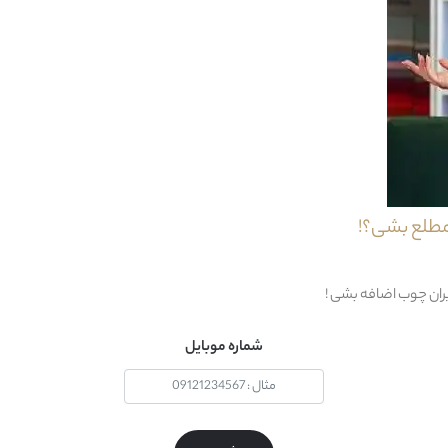
ام دي اف + ملامينه + چوب + يراق آلات
کلاسيک
1 قطعه : 1 عدد تخت خواب
: بله
مطلع بشی؟!
دستمال مرطوب
12 ماه
یران چوب اضافه بشی !
36 ماه
شماره موبایل
1 نفر
سفيد