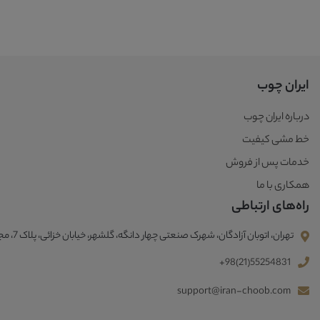
ایران چوب
درباره ایران چوب
خط مشی کیفیت
خدمات پس از فروش
همکاری با ما
راه‌های ارتباطی
تهران، اتوبان آزادگان، شهرک صنعتی چهار دانگه، گلشهر، خیابان خزائی، پلاک 7، مجتمع صنعتی ایران چوب
+98(21)55254831
support@iran-choob.com