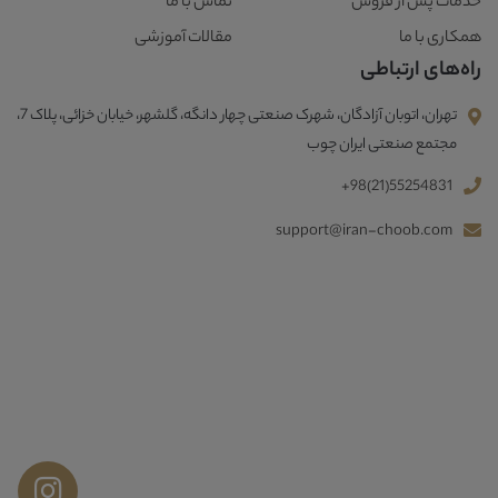
خدمات پس از فروش
تماس با ما
همکاری با ما
مقالات آموزشی
راه‌های ارتباطی
تهران، اتوبان آزادگان، شهرک صنعتی چهار دانگه، گلشهر، خیابان خزائی، پلاک 7،
مجتمع صنعتی ایران چوب
+98(21)55254831
support@iran-choob.com