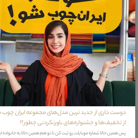
معرفی نهار خوری فلور
طراحی هندسی پایه های نهار خوری فلور و البته نشیمن بسیار راحت در صندلی های ای
دارا بودن کیفیت بسیار بالا و پوشش ضد لک آن زیبایی و جلوه ی خاصی برای محیط قرار 
به کار رفته و البته طراحی هندسی این پایه ها از دیگر نکات قابل توجه در طراحی ا
اولیه در قسمت نشیمن و تکیه گاه،برش های بسیار طریف بر روی قسمت های چوبی و الب
ویژگی‌های نهار خوری فلور
خدمات پس از فروش
36 ماه
گارانتی
12 ماه
نحوه شست و شو
دستمال 
دوست داری از جدید ترین مدل‌های مجموعه ایران چوب 
نیاز به نصب
خیر
از تخفیف‌ها و جشنواره‌های باورنکردنی چطور؟!
ظرفیت نشیمن
6 نفر
پس همین حالا شماره موبایلت رو ثبت کن تا تو هم همین حالا به خانواده ا