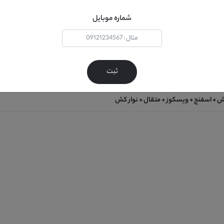
شماره موبایل
ثبت
 + اسفنج + ویسکوز + متقال + نوار کش