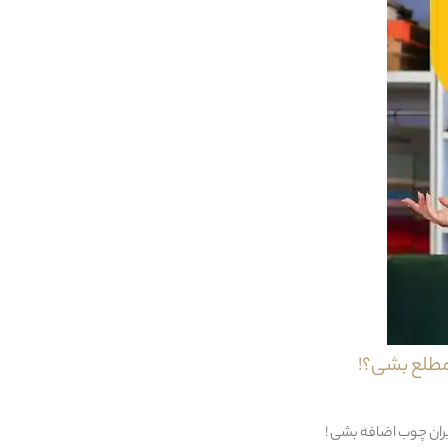
ن محصول از جمله ویژگی های منحصر به فرد آن به شمار می آید.میز نهار خوری فلور در 
گیری خود ایجاد نماید.همچنین این میز نهار خوری دارای پایه هایی از جنس چوب راش است
ین محصول می باشد.صندلی نهار خوری فلور بدنه از جنس چوب راش است که سرتاسر پایه ها
ته خلاقیت در طراحی بدنه این صندلی از جمله ویژگی های منحصر به فرد ان به شمار می 
مرطوب + آب و کف ( حتی شامپو فرش )
مطلع بشی؟!
یران چوب اضافه بشی !