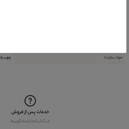
شامل
7 قطعه : 1 عدد میز نهار خوری + 6 عدد صندلی نهار خوری
طراحی
مدرن
کشور تولید کننده پایه
ایران
رنگ پایه
فندقی
مواد سازنده
چوب راش
خدمات پس از فروش
در کنار شما پاسخگوییم