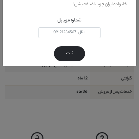
خانواده ایران چوب اضافه بشی !
طراحی
مدرن-کلاسيک
شماره موبایل
شامل
1 قطعه : 1 عدد کاناپه 2 نفره
ظرفیت نشیمن
2 نفر (حداقل)
نیاز به نصب
خير
ثبت
نحوه شست و شو
آب + کف (حتي شامپو فرش )
گارانتی
12 ماه
خدمات پس از فروش
36 ماه