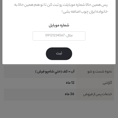
جنس پایه
چوب راش
پس همین حالا شماره موبایلت رو ثبت کن تا تو هم همین حالا به
خانواده ایران چوب اضافه بشی !
کشور تولید کننده پایه
ايران
شماره موبایل
طراحی
مدرن
شامل
1 قطعه : 1 عدد کاناپه تک نفره
ظرفیت نشیمن
1 نفر
ثبت
نیاز به نصب
خير
نحوه شست و شو
آب + کف (حتي شامپو فرش )
گارانتی
12 ماه
خدمات پس از فروش
36 ماه