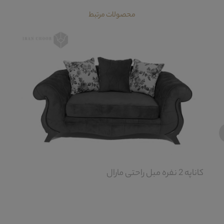
محصولات مرتبط
‹
کاناپه 2 نفره مبل راحتی مارال