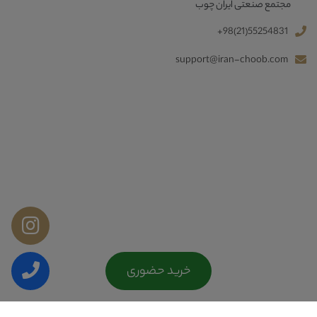
مجتمع صنعتی ایران چوب
+98(21)55254831
support@iran-choob.com
خرید حضوری
Copyright © 2026 کليه حقوق اين سايت متعلق به ایران چوب می‌باشد.