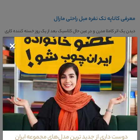
معرفی کاناپه تک نفره مبل راحتی مارال
دیدن یک اثر کاملا مدرن و در عین حال کلاسیک بعد از یک روز خسته کننده کاری
شادی تازه ای برایمان می افریند و یا شاید دیدن تکراری کوسن هایی با طراحی گل
×
های پیچ در پیچ حس تازگی طبیعتی بکر را در محیط منزلمان ایجاد کند.دقت در
دوخت لوزی شکل دسته های مبل مارال و همچنین انحنای کاملا کلاسیک پایه
های آن واقعا چه حسی برایمان ایجاد می کند؟!! و حال این طراحی همراه شده است
با بهترین رنگبندی ممکن که ارامش و شخصیت خاصی به محیط پذیرایی منزلتان
می دهد.
ویژگی‌های کاناپه تک نفره مبل راحتی مارال
خدمات پس از فروش
36 ماه
گارانتی
18 ماه
دوست داری از جدید ترین مدل‌های مجموعه ایران