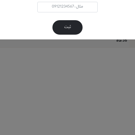
خير
آب + کف (حتي شامپو فرش )
ثبت
12 ماه
36 ماه