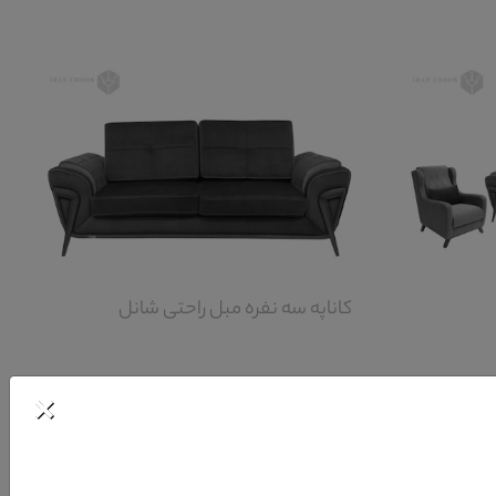
کاناپه سه نفره مبل راحتی شانل
×