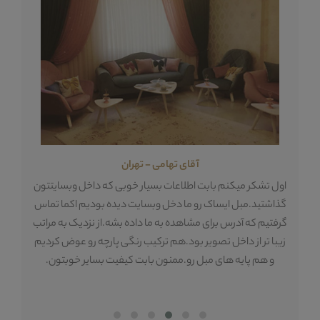
آقای تهامی - تهران
ه
اول تشکر میکنم بابت اطلاعات بسیار خوبی که داخل وبسایتتون
تع
گذاشتید.مبل ایساک رو ما دخل وبسایت دیده بودیم اکما تماس
م
گرفتیم که آدرس برای مشاهده به ما داده بشه.از نزدیک به مراتب
دا
زیبا تر از داخل تصویر بود.هم ترکیب رنگی پارچه رو عوض کردیم
 و
و هم پایه های مبل رو.ممنون بابت کیفیت بسایر خوبتون.
هس