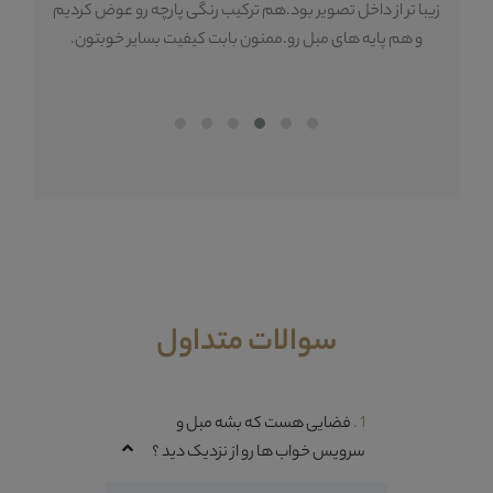
زیبا تر از داخل تصویر بود.هم ترکیب رنگی پارچه رو عوض کردیم
 و
و هم پایه های مبل رو.ممنون بابت کیفیت بسایر خوبتون.
هس
سوالات متداول
1 .
فضایی هست که بشه مبل و
سرویس خواب ها رو از نزدیک دید ؟