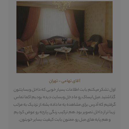
آقای تهامی - تهران
ه
اول تشکر میکنم بابت اطلاعات بسیار خوبی که داخل وبسایتتون
تع
گذاشتید.مبل ایساک رو ما دخل وبسایت دیده بودیم اکما تماس
م
گرفتیم که آدرس برای مشاهده به ما داده بشه.از نزدیک به مراتب
دا
زیبا تر از داخل تصویر بود.هم ترکیب رنگی پارچه رو عوض کردیم
 و
و هم پایه های مبل رو.ممنون بابت کیفیت بسایر خوبتون.
هس