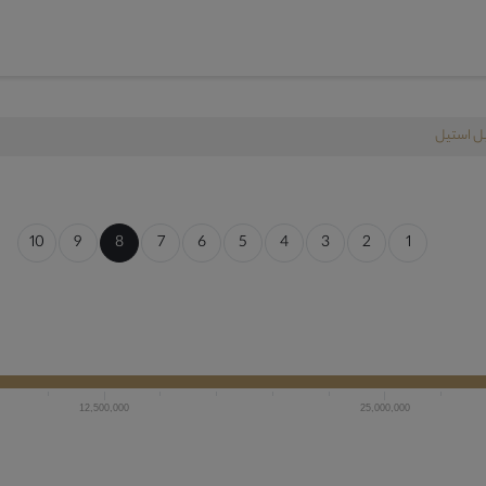
بل استیل
10
9
8
7
6
5
4
3
2
1
12,500,000
25,000,000