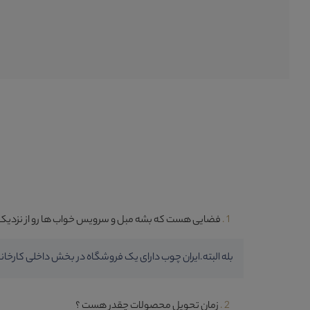
دوست داری از جدید ترین مدل‌های مجموعه ایران چوب 
از تخفیف‌ها و جشنواره‌های باورنکردنی چطور؟!
پس همین حالا شماره موبایلت رو ثبت کن تا تو هم همین حالا به خانواده ا
1 .
فضایی هست که بشه مبل و سرویس خواب ها رو از نزدیک 
بله البته.ایران چوب دارای یک فروشگاه در بخش داخلی کارخانه
2 .
زمان تحویل محصولات چقدر هست ؟