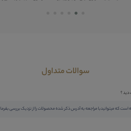
مطلع بشی؟!
یران چوب اضافه بشی !
شماره موبایل
سوالات متداول
ثبت
دید ؟
 است که میتوانیدبا مراجعه به آدرس ذکر شده محصولات را از نزدیک بررسی بفرمای