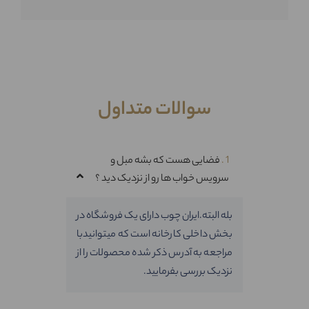
پس همین حالا شماره موبایلت رو ثبت کن تا تو هم همین حالا به
خانواده ایران چوب اضافه بشی !
شماره موبایل
سوالات متداول
ثبت
1 .
فضایی هست که بشه مبل و
سرویس خواب ها رو از نزدیک دید ؟
بله البته.ایران چوب دارای یک فروشگاه در
بخش داخلی کارخانه است که میتوانیدبا
مراجعه به آدرس ذکر شده محصولات را از
نزدیک بررسی بفرمایید.