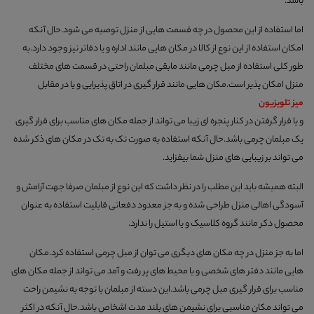
باشد.
اما استفاده از این محصول در چه قسمت هایی از منزل توصیه می شود.حال آنکه
امکان استفاده از این نوع از کالا در مکان هایی مانند اداره و یا دفاتر نیز وجود دارد.به
طور کلی استفاده از مبل چرمی مانند مابقی مبلمان راحتی در قسمت های مختلف
منزل امکان پذیر است.مکان هایی مانند قرار گیری در اتاق پذیرایی و یا در مقابل
میز تلویزیون
و یا قرار گرفتن در کنار پنجره ای زیبا می تواند از جمله مکان های مناسب برای قرار گیری
یک مبلمان چرمی باشد.حال آنکه استفاده به صورت تک به تک در مکان های ذکر شده
می تواند بر زیبایی های منزل شما بیفزاید.
البته همیشه باید این مطلب را در نظر داشت که این نوع از مبلمان صرفا جهت آرامش و
آسودگی اهالی منزل طراحی شده و به جز معدود دفعاتی قابلیت استفاده به عنوان
محصول دکر مانند گروه کلاسیک و یا استیل را ندارد.
اما به جز منزل در چه مکان های دیگری می توان از مبل چرمی استفاده کرد.مکان
هایی مانند دفتر های شخصی و یا محیط های پر رفت و آمد می تواند از جمله مکان های
مناسب برای قرار گیری مبل چرمی باشد.این دسته از مبلمان با توجه به نشیمن راحت
می تواند مکان مناسبی برای نشیمن های بلند مدت اشخاص باشد.حال آنکه در اکثر