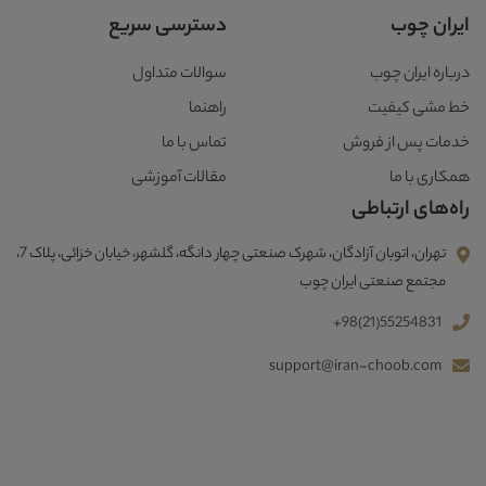
ایران چوب
دسترسی سریع
درباره ایران چوب
سوالات متداول
خط مشی کیفیت
راهنما
خدمات پس از فروش
تماس با ما
همکاری با ما
مقالات آموزشی
راه‌های ارتباطی
تهران، اتوبان آزادگان، شهرک صنعتی چهار دانگه، گلشهر، خیابان خزائی، پلاک 7،
مجتمع صنعتی ایران چوب
+98(21)55254831
support@iran-choob.com