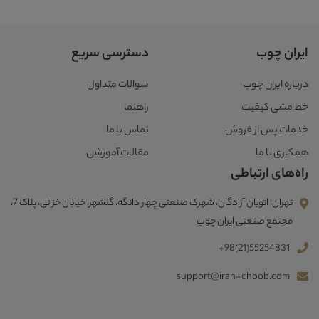
ایران چوب
دسترسی سریع
درباره ایران چوب
سوالات متداول
خط مشی کیفیت
راهنما
خدمات پس از فروش
تماس با ما
همکاری با ما
مقالات آموزشی
راه‌های ارتباطی
تهران، اتوبان آزادگان، شهرک صنعتی چهار دانگه، گلشهر، خیابان خزائی، پلاک 7،
مجتمع صنعتی ایران چوب
+98(21)55254831
support@iran-choob.com