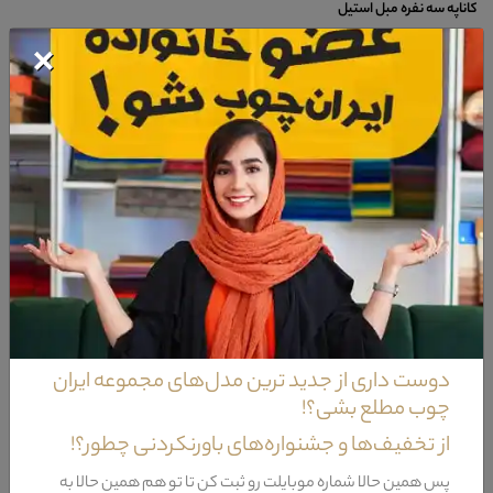
کاناپه سه نفره مبل استیل
×
کاناپه تک نفره مبل استیل
صندلی میزبان مبل استیل
میز جلو مبل استیل
میز عسلی استیل
در برخی موارد ممکن است اجراتیی مانند لاوست و یا شزلون مبل استیل بر این اجزا
اضافه گردد.حال آنکه بهره بردن از هر یک از اجزا ذکر شده می تواند بر محل قرار گیری
این دسته از محصولا کاملا تاثیر گذار باشد.
دوست داری از جدید ترین مدل‌های مجموعه ایران
چوب مطلع بشی؟!
از تخفیف‌ها و جشنواره‌های باورنکردنی چطور؟!
پس همین حالا شماره موبایلت رو ثبت کن تا تو هم همین حالا به