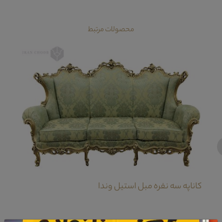
محصولات مرتبط
‹
کاناپه سه نفره مبل استیل وندا