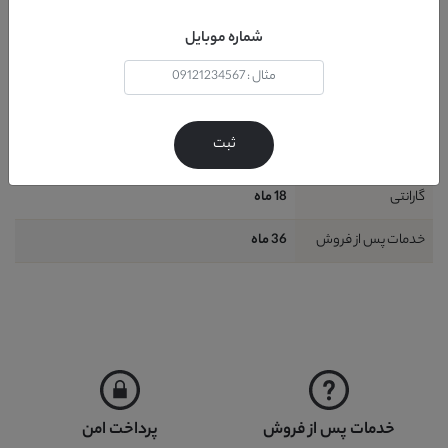
طراحی
استيل
شماره موبایل
شامل
1 قطعه : 1 عدد ميز کنار مبل
نیاز به نصب
خير
ثبت
نحوه شست و شو
دستمال مرطوب + آب و کف ( حتي شامپو فرش )
گارانتی
18 ماه
خدمات پس از فروش
36 ماه
خدمات پس از فروش
پرداخت امن