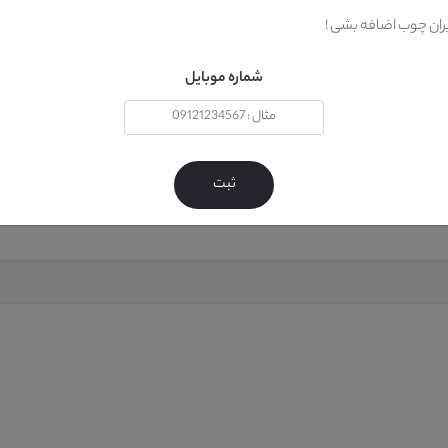
یران چوب اضافه بشی !
شماره موبایل
ثبت
و فرش )