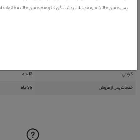
طراحی
مدرن-کلاسيک
پس همین حالا شماره موبایلت رو ثبت کن تا تو هم همین حالا به خانواده ا
شامل
4 قطعه : 1 عدد کاناپه 3 نفره + 1 عدد کاناپه 2 نفره + 2 عدد کاناپه تک نفره
ظرفیت نشیمن
7 نفر (حداقل)
نیاز به نصب
خير
نحوه شست و شو
آب + کف (حتي شامپ
گارانتی
12 ماه
خدمات پس از فروش
36 ماه