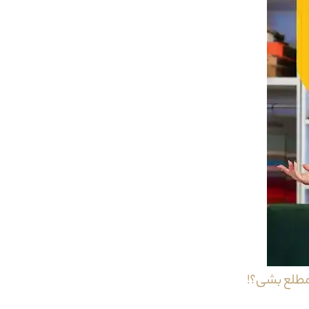
ر برش های بدنه چه در قسمت های نشیمن و چه در قسمت های چوبی این مدل مبل 
ه علاوه بر ایجاد حس راحتی هر چه بیشتر در نشیمن های بلند مدت می تواند خیا
 بدنه جدا گردد.نکته ی بعدی که می تواند نماد بسیار مناسبی در دقت دوخت این 
رای ابعاد به نسبت کوچکتری می باشد.دسته های به نسبت عریض که در ساخت خود 
فره مبل راحتی لیلیوم با توجه به طراحی هندسی بدنه ی خود و همچنین حالت قوس
شش کامل گودی کمر و دوخت بسیار ظریف از جمله ویژگی های منحصر به فرد مبل ت
وار کش + لايکو + متقال
مطلع بشی؟!