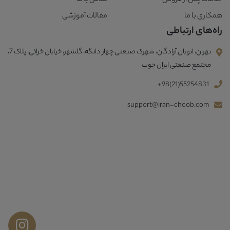
خدمات پس از فروش
تماس با ما
همکاری با ما
مقالات آموزشی
راه‌های ارتباطی
تهران، اتوبان آزادگان، شهرک صنعتی چهار دانگه، گلشهر، خیابان خزائی، پلاک 7،
مجتمع صنعتی ایران چوب
+98(21)55254831
support@iran-choob.com